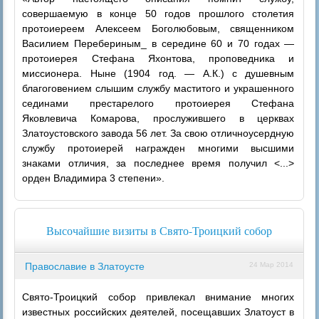
совершаемую в конце 50 годов прошлого столетия
протоиереем Алексеем Боголюбовым, священником
Василием Перебериным_ в середине 60 и 70 годах —
протоиерея Стефана Яхонтова, проповедника и
миссионера. Ныне (1904 год. — А.К.) с душевным
благоговением слышим службу маститого и украшенного
сединами престарелого протоиерея Стефана
Яковлевича Комарова, прослужившего в церквах
Златоустовского завода 56 лет. За свою отличноусердную
службу протоиерей награжден многими высшими
знаками отличия, за последнее время получил <...>
орден Владимира 3 степени».
Высочайшие визиты в Свято-Троицкий собор
Православие в Златоусте
24 Мар 2014
Свято-Троицкий собор привлекал внимание многих
известных российских деятелей, посещавших Златоуст в