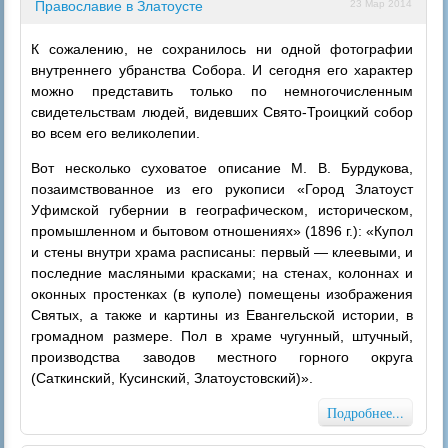
Православие в Златоусте
23 Мар 2014
К сожалению, не сохранилось ни одной фотографии
внутреннего убранства Собора. И сегодня его характер
можно представить только по немногочисленным
свидетельствам людей, видевших Свято-Троицкий собор
во всем его великолепии.
Вот несколько суховатое описание М. В. Бурдукова,
позаимствованное из его рукописи «Город Златоуст
Уфимской губернии в географическом, историческом,
промышленном и бытовом отношениях» (1896 г.): «Купол
и стены внутри храма расписаны: первый — клеевыми, и
последние масляными красками; на стенах, колоннах и
оконных простенках (в куполе) помещены изображения
Святых, а также и картины из Евангельской истории, в
громадном размере. Пол в храме чугунный, штучный,
производства заводов местного горного округа
(Саткинский, Кусинский, Златоустовский)».
Подробнее...