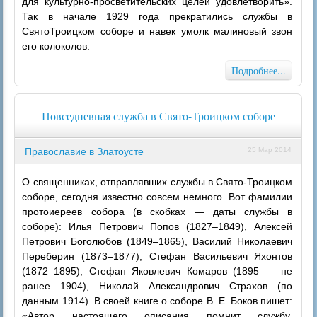
для культурно-просветительских целей удовлетворить».
Так в начале 1929 года прекратились службы в
СвятоТроицком соборе и навек умолк малиновый звон
его колоколов.
Подробнее...
Повседневная служба в Свято-Троицком соборе
Православие в Златоусте
25 Мар 2014
О священниках, отправлявших службы в Свято-Троицком
соборе, сегодня известно совсем немного. Вот фамилии
протоиереев собора (в скобках — даты службы в
соборе): Илья Петрович Попов (1827–1849), Алексей
Петрович Боголюбов (1849–1865), Василий Николаевич
Переберин (1873–1877), Стефан Васильевич Яхонтов
(1872–1895), Стефан Яковлевич Комаров (1895 — не
ранее 1904), Николай Александрович Страхов (по
данным 1914). В своей книге о соборе В. Е. Боков пишет:
«Автор настоящего описания помнит службу,